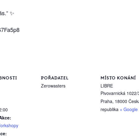
ás.“ ✨
67Fa5p8
BNOSTI
POŘADATEL
MÍSTO KONÁNÍ
Zerowasters
LIBRE
Pivovarnická 1022/
Praha
,
18000
Česk
republika
+ Google
2:00
Akce:
orkshopy
kce: