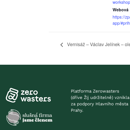
worksho
Webová 
https://zp
app/#prih
Vernisáž – Václav Jelínek – o
Platforma Zerowasters
(dříve Žij udržitelně) vznikla
za podpory Hlavního města
Prahy.