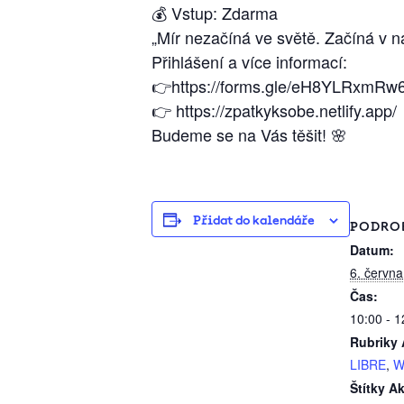
💰 Vstup: Zdarma
„Mír nezačíná ve světě. Začíná v n
Přihlášení a více informací:
👉https://forms.gle/eH8YLRxmRw
👉 https://zpatkyksobe.netlify.app/
Budeme se na Vás těšit! 🌸
Přidat do kalendáře
PODRO
Datum:
6. června
Čas:
10:00 - 1
Rubriky 
LIBRE
,
W
Štítky A