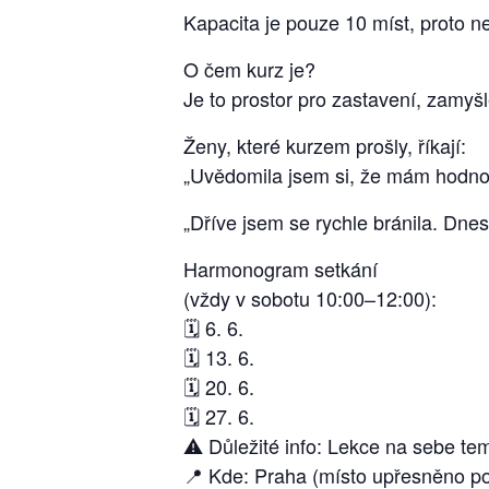
Kapacita je pouze 10 míst, proto n
O čem kurz je?
Je to prostor pro zastavení, zamy
Ženy, které kurzem prošly, říkají:
„Uvědomila jsem si, že mám hodnot
„Dříve jsem se rychle bránila. Dne
Harmonogram setkání
(vždy v sobotu 10:00–12:00):
🗓️ 6. 6.
🗓️ 13. 6.
🗓️ 20. 6.
🗓️ 27. 6.
⚠️ Důležité info: Lekce na sebe tema
📍 Kde: Praha (místo upřesněno po 