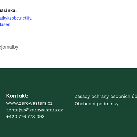
p
stránka:
atkyksobe.netlify.
laseni
lejomalby
Kontakt:
Zásady ochrany osobních úd
www.zerowasters.cz
Obchodní podmínky
zeptejse@zerowasters.cz
+420 776 778 093