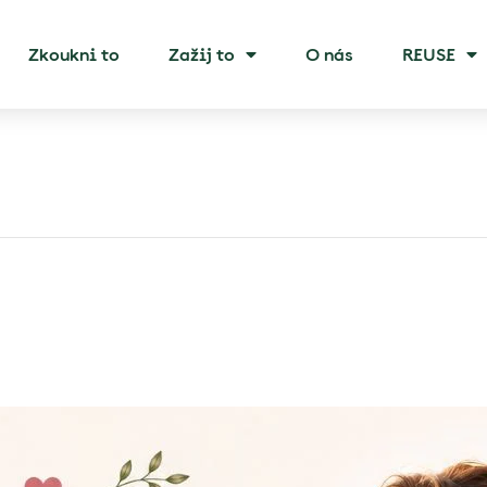
Zkoukni to
Zažij to
O nás
REUSE