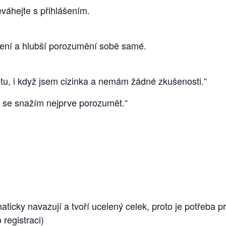
eváhejte s přihlášením.
šlení a hlubší porozumění sobě samé.
u, i když jsem cizinka a nemám žádné zkušenosti.“
s se snažím nejprve porozumět.“
ticky navazují a tvoří ucelený celek, proto je potřeba pr
registraci)