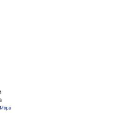
3
á
 Mapa